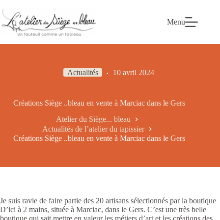
Passer
au
contenu
Menu
Actualités
10 avril 2024
Créations Siège ..bleau en vente à Marciac dans le Gers
Atelier du Siège... bleau
Actualités de l’atelier du tapissier
Créations Siège ..bleau en vente à Marciac dans le Gers
Je suis ravie de faire partie des 20 artisans sélectionnés par la boutique
D’ici à 2 mains, située à Marciac, dans le Gers. C’est une très belle
boutique qui sait mettre en valeur les métiers d’art et les créations des